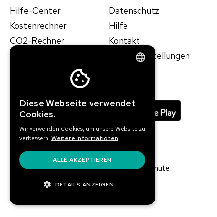
Hilfe-Center
Datenschutz
Kostenrechner
Hilfe
CO2-Rechner
Kontakt
Ressourcen
Cookie Einstellungen
Fallstudien
ENGLISH
GERMAN
Diese Webseite verwendet
Cookies.
Wir verwenden Cookies, um unsere Website zu
verbessern.
Weitere Informationen
ALLE AKZEPTIEREN
Copyright © 2026 - Pave Commute
DETAILS ANZEIGEN