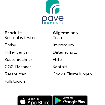
Produkt
Allgemeines
Kostenlos testen
Team
Preise
Impressum
Hilfe-Center
Datenschutz
Kostenrechner
Hilfe
ENGLISH
CO2-Rechner
Kontakt
GERMAN
Ressourcen
Cookie Einstellungen
Diese Webseite verwendet
Cookies.
Fallstudien
Wir verwenden Cookies, um unsere Website zu
verbessern.
Weitere Informationen
ALLE AKZEPTIEREN