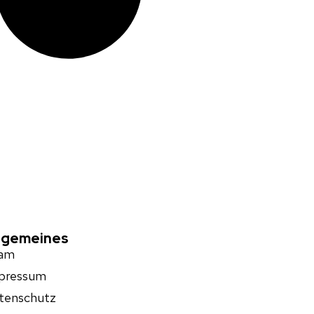
lgemeines
am
pressum
tenschutz